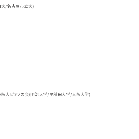
園大/名古屋市立大)
)
の会/阪大ピアノの会(明治大学/早稲田大学/大阪大学)