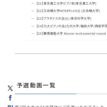
【21】東京農工大学ピアノ部(東京農工大学)
【22】立命館大学INTERPLAY(2) (立命館大学)
【23】プラタナスの会(3) (東京科学大学)
【24】九大ピアノの会(九州大学/福岡大学/西南学
【25】慶應義塾大学 Klavier instrumental soun
予選動画一覧
第2回大会は25の団体にご応募いただきました。