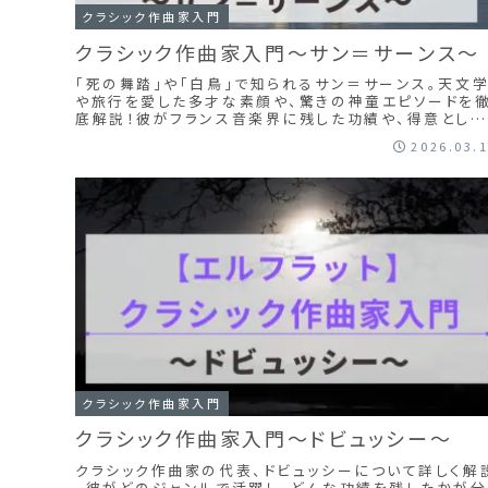
クラシック作曲家入門
クラシック作曲家入門～サン＝サーンス～
「死の舞踏」や「白鳥」で知られるサン＝サーンス。天文
や旅行を愛した多才な素顔や、驚きの神童エピソードを
底解説！彼がフランス音楽界に残した功績や、得意とした
音楽ジャンルを紐解きます。この記事を読めばサン＝サ
2026.03.
ンスについて詳しくなれます。
クラシック作曲家入門
クラシック作曲家入門～ドビュッシー～
クラシック作曲家の代表、ドビュッシーについて詳しく解
。彼がどのジャンルで活躍し、どんな功績を残したかが分