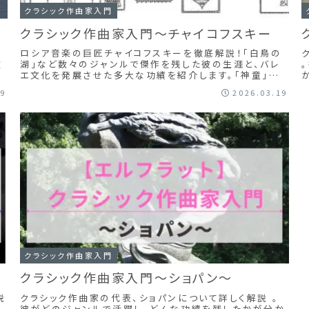
クラシック作曲家入門
クラシック作曲家入門～チャイコフスキー
学
ロシア音楽の巨匠チャイコフスキーを徹底解説！「白鳥の
徹
湖」など数々のジャンルで傑作を残した彼の生涯と、バレ
エ文化を発展させた多大な功績を紹介します。「神童」か
ー
ら法律家を経て偉大な音楽家へ。彼の独自のスタイルと魅
19
2026.03.19
力を詳しく紐解きます。
クラシック作曲家入門
クラシック作曲家入門～ショパン～
説
クラシック作曲家の代表、ショパンについて詳しく解説 。
彼がどのジャンルで活躍し、どんな功績を残したかが分か