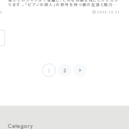
紐
ります 。「ピアノの詩人」の称号を持つ彼の生涯と魅力を
紐解きましょう 。
21
2025.10.21
1
2
次
へ
Category